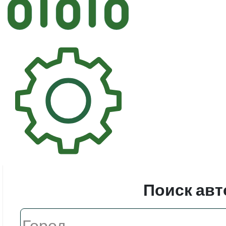
Автостек
Стекл
Поиск авт