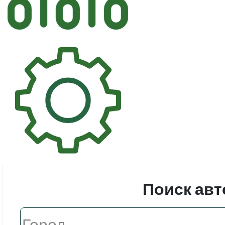
Автостек
Стекл
Поиск авт