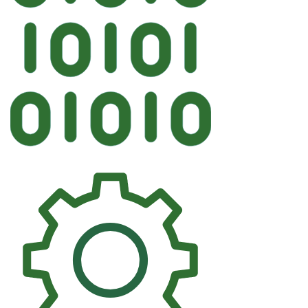
Автостекло
PILKINGTON BMW Боковое фит
243