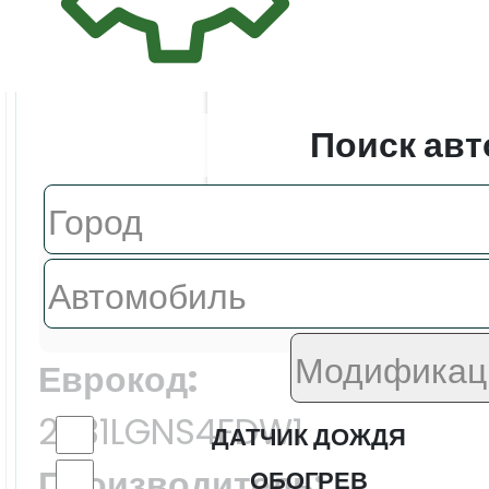
Поиск авт
Цена:
6324.0 ₽
Еврокод:
2431LGNS4FDW1
ДАТЧИК ДОЖДЯ
Производитель:
ОБОГРЕВ