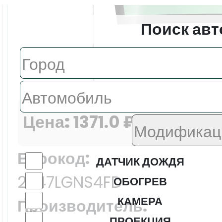
Поиск авт
Цена:
1371.0 ₽
Еврокод:
ДАТЧИК ДОЖДЯ
2447LGNS4FD
ОБОГРЕВ
КАМЕРА
Производитель:
ПРОЕКЦИЯ