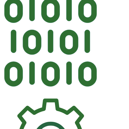
Автостекл
FYG MINI, BMW Лобовое кре
248