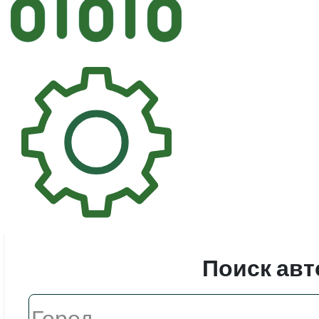
Автостек
Стекл
Поиск авт