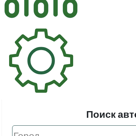
Автостек
Стекл
Поиск авт