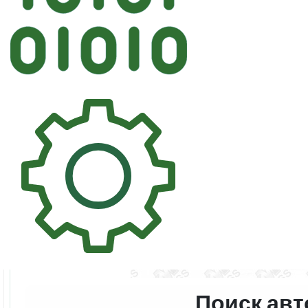
Автостек
KMK FORD Лобовое Об
Поиск авт