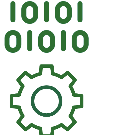
Автостек
KMK HONDA Лобовое 